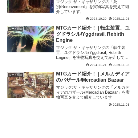
マジック:ザ・ギャザリングの「死
別/Bereavement」を実物写真を交えて紹
介しています。
2024.10.20
2025.11.03
MTGカード紹介！ | 転生装置、ユ
カード紹介
グドラシル/Yggdrasil, Rebirth
Engine
マジック:ザ・ギャザリングの「転生装
置、ユグドラシル/Yggdrasil, Rebirth
Engine」を実物写真を交えて紹介してい
ます。
2024.11.21
2025.11.03
MTGカード紹介！ | メルカディア
カード紹介
のバザール/Mercadian Bazaar
マジック:ザ・ギャザリングの「メルカデ
ィアのバザール/Mercadian Bazaar」を実
物写真を交えて紹介しています
2025.11.03