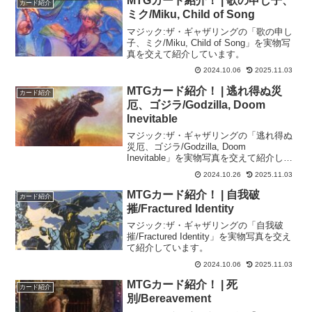
MTGカード紹介！ | 歌の申し子、
カード紹介
ミク/Miku, Child of Song
マジック:ザ・ギャザリングの「歌の申し
子、ミク/Miku, Child of Song」を実物写
真を交えて紹介しています。
2024.10.06
2025.11.03
MTGカード紹介！ | 逃れ得ぬ災
カード紹介
厄、ゴジラ/Godzilla, Doom
Inevitable
マジック:ザ・ギャザリングの「逃れ得ぬ
災厄、ゴジラ/Godzilla, Doom
Inevitable」を実物写真を交えて紹介して
います。
2024.10.26
2025.11.03
MTGカード紹介！ | 自我破
カード紹介
摧/Fractured Identity
マジック:ザ・ギャザリングの「自我破
摧/Fractured Identity」を実物写真を交え
て紹介しています。
2024.10.06
2025.11.03
MTGカード紹介！ | 死
カード紹介
別/Bereavement