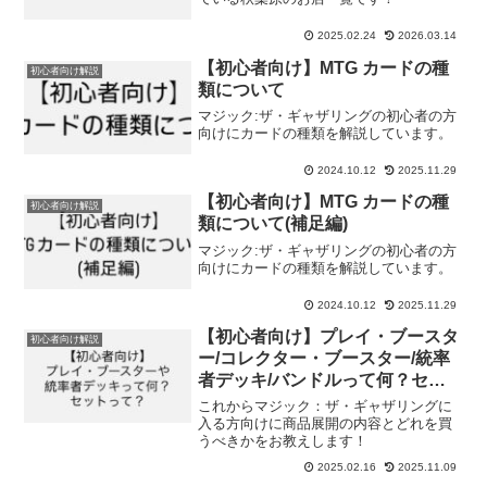
2025.02.24
2026.03.14
【初心者向け】MTG カードの種
初心者向け解説
類について
マジック:ザ・ギャザリングの初心者の方
向けにカードの種類を解説しています。
2024.10.12
2025.11.29
【初心者向け】MTG カードの種
初心者向け解説
類について(補足編)
マジック:ザ・ギャザリングの初心者の方
向けにカードの種類を解説しています。
2024.10.12
2025.11.29
【初心者向け】プレイ・ブースタ
初心者向け解説
ー/コレクター・ブースター/統率
者デッキ/バンドルって何？セッ
トって？
これからマジック：ザ・ギャザリングに
入る方向けに商品展開の内容とどれを買
うべきかをお教えします！
2025.02.16
2025.11.09