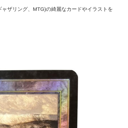
ック:ザ・ギャザリング、MTG)の綺麗なカードやイラストを
。