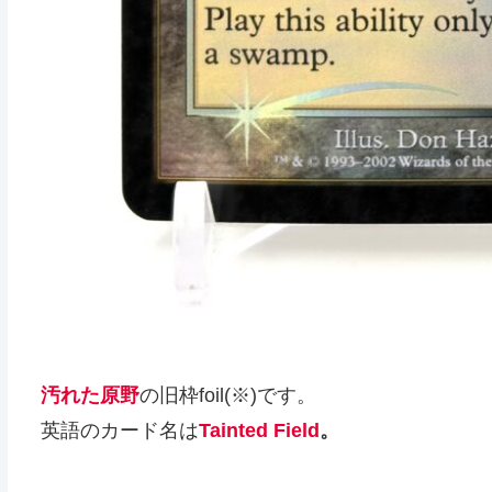
汚れた原野
の旧枠foil(※)です。
英語のカード名は
Tainted Field
。