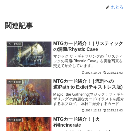
れとろ
関連記事
MTGカード紹介！ | リスティック
カード紹介
の洞窟/Rhystic Cave
マジック:ザ・ギャザリングの「リスティ
ックの洞窟/Rhystic Cave」を実物写真を
交えて紹介しています。
2024.10.06
2025.11.03
MTGカード紹介！ | 流刑への
カード紹介
道/Path to Exile(テキストレス版)
Magic: the Gathering(マジック：ザ・ギャ
ザリング)の綺麗なカード/イラストを紹介
する本ブログ。 本日ご紹介するカードは
イラストが全面に描かれた「 流刑への
2024.12.12
2025.11.03
道/Path to Exile(テキストレス版)」！！
MTGカード紹介！ | 火
カード紹介
葬/Incinerate