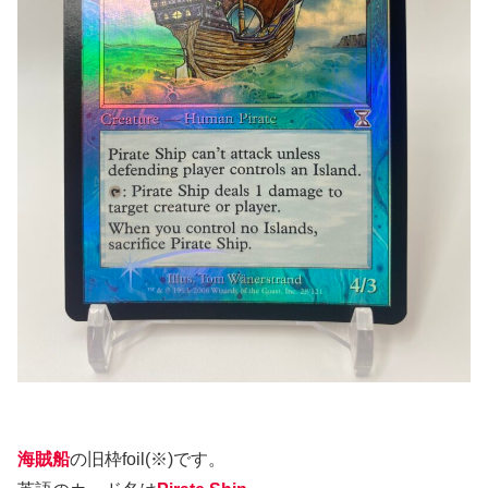
海賊船
の旧枠foil(※)です。