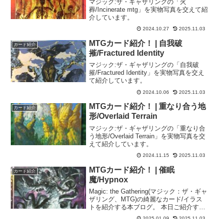
マジック:ザ・ギャザリングの「火
葬/Incinerate mtg」を実物写真を交えて紹
介しています。
2024.10.27
2025.11.03
MTGカード紹介！ | 自我破
カード紹介
摧/Fractured Identity
マジック:ザ・ギャザリングの「自我破
摧/Fractured Identity」を実物写真を交え
て紹介しています。
2024.10.06
2025.11.03
MTGカード紹介！ | 重なり合う地
カード紹介
形/Overlaid Terrain
マジック:ザ・ギャザリングの「重なり合
う地形/Overlaid Terrain」を実物写真を交
えて紹介しています。
2024.11.15
2025.11.03
MTGカード紹介！ | 催眠
カード紹介
魔/Hypnox
Magic: the Gathering(マジック：ザ・ギャ
ザリング、MTG)の綺麗なカード/イラス
トを紹介する本ブログ。 本日ご紹介する
のは悪夢を体現したようなおぞましさが
2025.01.09
2025.11.03