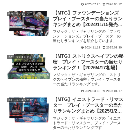
2025.07.25
2026.03.12
【MTG】ファウンデーションズ
当たりランキング
プレイ・ブースターの当たりラン
キングまとめ【2024/11/15発売・
2/8相場】
マジック：ザ・ギャザリングの「ファウ
ンデーションズ」プレイ・ブースターの
当たりランキングを紹介しています。
2024.11.18
2025.03.30
【MTG】ストリクスヘイブンの秘
当たりランキング
密 プレイ・ブースターの当たり
ランキング！【2026/4/17相場】
マジック：ザ・ギャザリングの「ストリ
クスヘイブンの秘密」プレイ・ブースタ
ーの当たりランキングです。
2026.03.30
2026.04.17
【MTG】イニストラード・リマス
当たりランキング
ター プレイ・ブースターの当た
りランキングまとめ【2025/1/24
発売・1/25相場】
マジック：ザ・ギャザリングの「イニス
トラード・リマスター」プレイ・ブース
ターの当たりランキングです