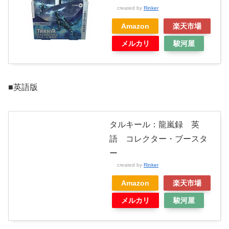
created by
Rinker
Amazon
楽天市場
メルカリ
駿河屋
■英語版
タルキール：龍嵐録 英
語 コレクター・ブースタ
ー
created by
Rinker
Amazon
楽天市場
メルカリ
駿河屋