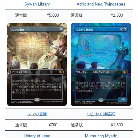
Sylvan Library
Adrix and Nev, Twincasters
通常版
¥5,000
通常版
¥1,500
レンの書庫
つぶやく神秘家
通常版
¥700
通常版
¥1,500
Library of Leng
Murmuring Mystic