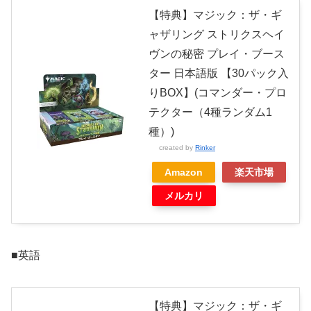
【特典】マジック：ザ・ギ
ャザリング ストリクスヘイ
ヴンの秘密 プレイ・ブース
ター 日本語版 【30パック入
りBOX】(コマンダー・プロ
テクター（4種ランダム1
種）)
created by
Rinker
Amazon
楽天市場
メルカリ
■英語
【特典】マジック：ザ・ギ