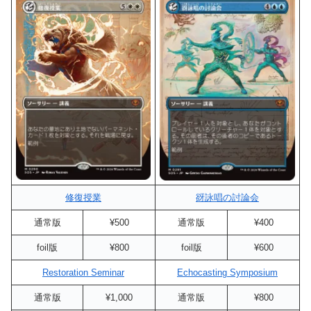
修復授業
谺詠唱の討論会
通常版
¥500
通常版
¥400
foil版
¥800
foil版
¥600
Restoration Seminar
Echocasting Symposium
通常版
¥1,000
通常版
¥800