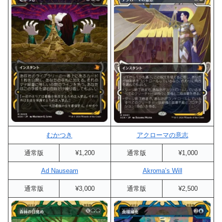
むかつき
アクローマの意志
通常版
¥1,200
通常版
¥1,000
Ad Nauseam
Akroma’s Will
通常版
¥3,000
通常版
¥2,500