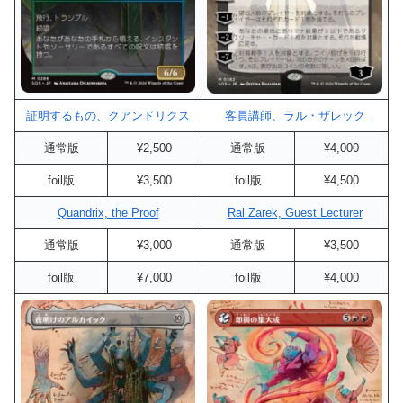
証明するもの、クアンドリクス
客員講師、ラル・ザレック
通常版
¥2,500
通常版
¥4,000
foil版
¥3,500
foil版
¥4,500
Quandrix, the Proof
Ral Zarek, Guest Lecturer
通常版
¥3,000
通常版
¥3,500
foil版
¥7,000
foil版
¥4,000