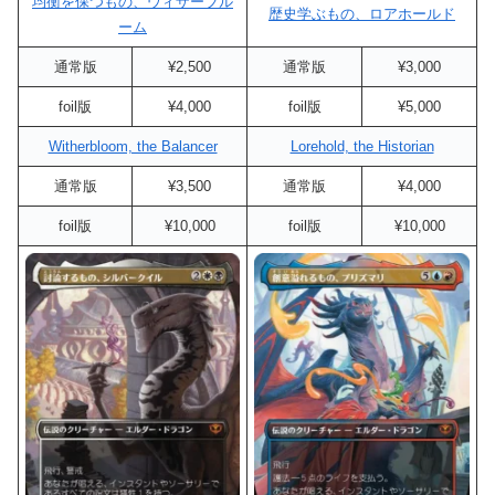
均衡を保つもの、ウィザーブル
歴史学ぶもの、ロアホールド
ーム
通常版
¥2,500
通常版
¥3,000
foil版
¥4,000
foil版
¥5,000
Witherbloom, the Balancer
Lorehold, the Historian
通常版
¥3,500
通常版
¥4,000
foil版
¥10,000
foil版
¥10,000