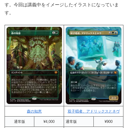
す。今回は講義中をイメージしたイラストになっていま
す。
森の知恵
双子唱者、アドリックスとネヴ
通常版
¥4,000
通常版
¥900