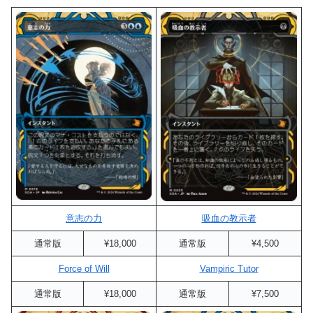
意志の力
吸血の教示者
通常版
¥18,000
通常版
¥4,500
Force of Will
Vampiric Tutor
通常版
¥18,000
通常版
¥7,500