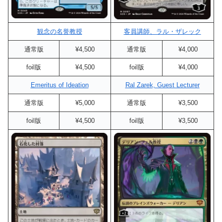
観念の名誉教授
客員講師、ラル・ザレック
通常版
¥4,500
通常版
¥4,000
foil版
¥4,500
foil版
¥4,000
Emeritus of Ideation
Ral Zarek, Guest Lecturer
通常版
¥5,000
通常版
¥3,500
foil版
¥4,500
foil版
¥3,500