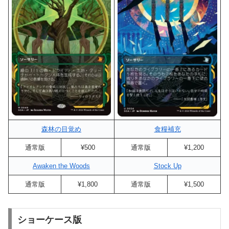
森林の目覚め
食糧補充
通常版
¥500
通常版
¥1,200
Awaken the Woods
Stock Up
通常版
¥1,800
通常版
¥1,500
ショーケース版