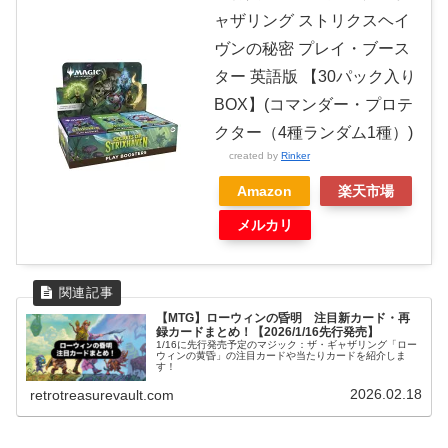
ャザリング ストリクスヘイ
ヴンの秘密 プレイ・ブース
ター 英語版 【30パック入り
BOX】(コマンダー・プロテ
クター（4種ランダム1種）)
created by
Rinker
Amazon
楽天市場
メルカリ
【MTG】ローウィンの昏明 注目新カード・再
録カードまとめ！【2026/1/16先行発売】
1/16に先行発売予定のマジック：ザ・ギャザリング「ロー
ウィンの黄昏」の注目カードや当たりカードを紹介しま
す！
2026.02.18
retrotreasurevault.com