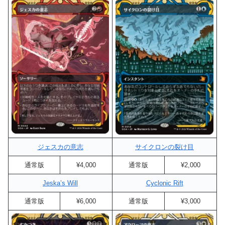
ジェスカの意志
サイクロンの裂け目
通常版
¥4,000
通常版
¥2,000
Jeska’s Will
Cyclonic Rift
通常版
¥6,000
通常版
¥3,000