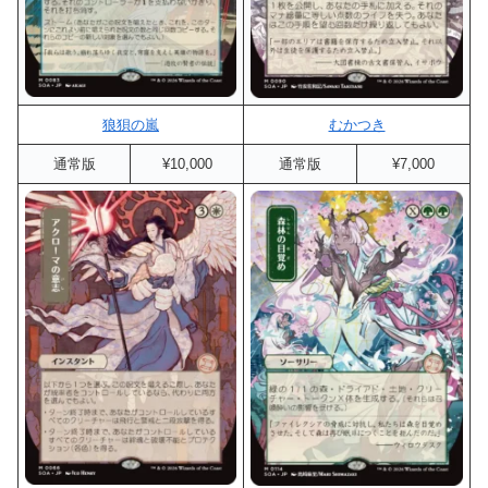
狼狽の嵐
むかつき
通常版
¥10,000
通常版
¥7,000