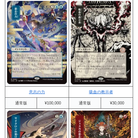
意志の力
吸血の教示者
通常版
¥100,000
通常版
¥30,000