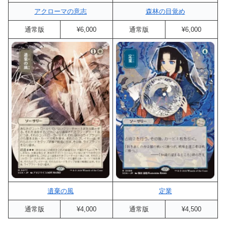
アクローマの意志
森林の目覚め
通常版
¥6,000
通常版
¥6,000
遺棄の風
定業
通常版
¥4,000
通常版
¥4,500