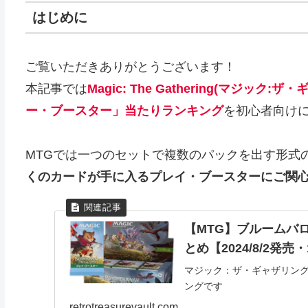
はじめに
ご覧いただきありがとうございます！
本記事では
Magic: The Gathering(マジック:
ー・ブースター」当たりランキング
を初心者向け
MTGでは一つのセットで複数のパックを出す形式
くのカードが手に入るプレイ・ブースター
にご関
【MTG】ブルームバ
とめ【2024/8/2発売・
マジック：ザ・ギャザリン
ングです
retrotreasurevault.com