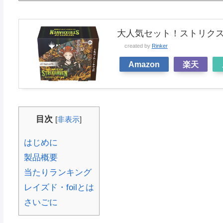
大人気セット！ストリク
created by
Rinker
Amazon
楽天
目次
[
非表示
]
はじめに
製品概要
当たりランキング
レイズド・foilとは
さいごに