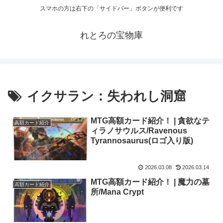
スマホの方は右下の「サイドバー」ボタンが便利です
れとろの宝物庫
イクサラン：失われし洞窟
MTG高額カード紹介！ | 貪欲なテ
高額カード紹介
ィラノサウルス/Ravenous
Tyrannosaurus(ロゴ入り版)
2026.03.08
2026.03.14
MTG高額カード紹介！ | 魔力の墓
高額カード紹介
所/Mana Crypt