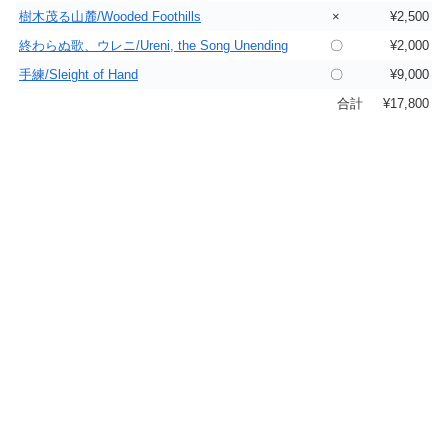
樹木茂る山麓/Wooded Foothills
×
¥2,500
終わらぬ歌、ウレニ/Ureni, the Song Unending
〇
¥2,000
手練/Sleight of Hand
〇
¥9,000
合計
¥17,800