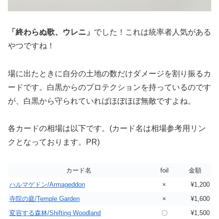
「終わらぬ歌、ウレニ」
でした！これは統率者人気がある
やつですね！
場に出たときに自分の土地の数だけダメージを割り振るカ
ードです。白黒からのプロテクションを持っているのです
が、白黒から守られていればほぼほぼ無敵ですよね。
各カードの相場は以下です。(カード名は相場参考用リン
クとなっております。PR)
カード名
foil
金額
ハルマゲドン/Armageddon
×
¥1,200
寺院の庭/Temple Garden
×
¥1,600
変容する森林/Shifting Woodland
〇
¥1,500