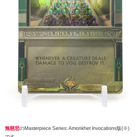
無慈悲
のMasterpiece Series: Amonkhet Invocations版(※)
です。