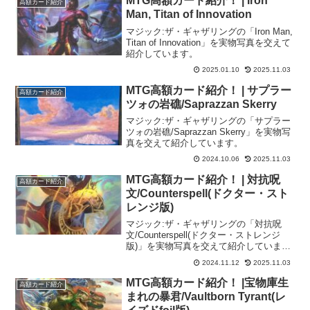
MTG高額カード紹介！ | Iron
高額カード紹介
Man, Titan of Innovation
マジック:ザ・ギャザリングの「Iron Man,
Titan of Innovation」を実物写真を交えて
紹介しています。
2025.01.10
2025.11.03
MTG高額カード紹介！ | サプラー
高額カード紹介
ツォの岩礁/Saprazzan Skerry
マジック:ザ・ギャザリングの「サプラー
ツォの岩礁/Saprazzan Skerry」を実物写
真を交えて紹介しています。
2024.10.06
2025.11.03
MTG高額カード紹介！ | 対抗呪
高額カード紹介
文/Counterspell(ドクター・スト
レンジ版)
マジック:ザ・ギャザリングの「対抗呪
文/Counterspell(ドクター・ストレンジ
版)」を実物写真を交えて紹介していま
す。
2024.11.12
2025.11.03
MTG高額カード紹介！ |宝物庫生
高額カード紹介
まれの暴君/Vaultborn Tyrant(レ