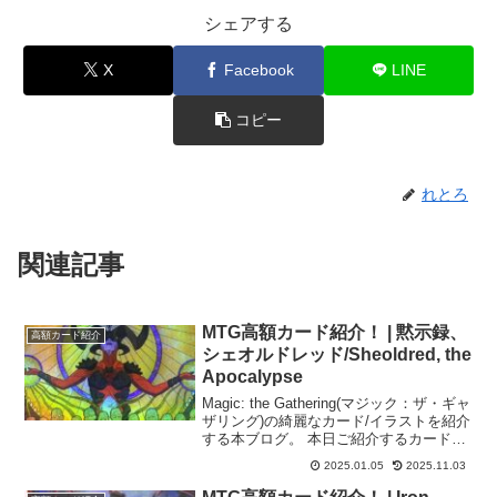
シェアする
X
Facebook
LINE
コピー
れとろ
関連記事
MTG高額カード紹介！ | 黙示録、
高額カード紹介
シェオルドレッド/Sheoldred, the
Apocalypse
Magic: the Gathering(マジック：ザ・ギャ
ザリング)の綺麗なカード/イラストを紹介
する本ブログ。 本日ご紹介するカードは
ステンドグラス風のイラストが美しい
2025.01.05
2025.11.03
「黙示録、シェオルドレッド/Sheoldred,
the Apocalypse」！！