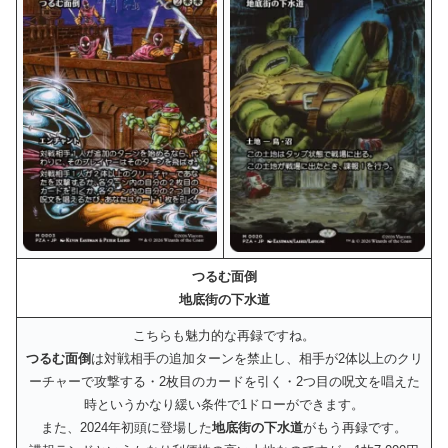
つるむ面倒
地底街の下水道
こちらも魅力的な再録ですね。
つるむ面倒
は対戦相手の追加ターンを禁止し、相手が2体以上のクリ
ーチャーで攻撃する・2枚目のカードを引く・2つ目の呪文を唱えた
時というかなり緩い条件で1ドローができます。
また、2024年初頭に登場した
地底街の下水道
がもう再録です。