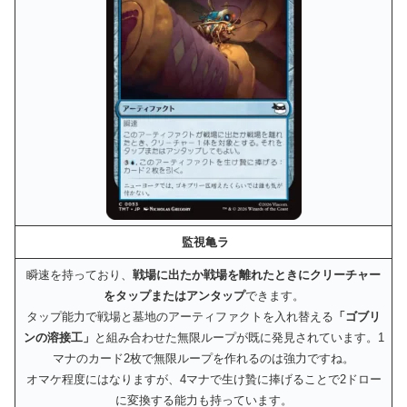
監視亀ラ
瞬速を持っており、
戦場に出たか戦場を離れたときにクリーチャー
をタップまたはアンタップ
できます。
タップ能力で戦場と墓地のアーティファクトを入れ替える
「ゴブリ
ンの溶接工」
と組み合わせた無限ループが既に発見されています。1
マナのカード2枚で無限ループを作れるのは強力ですね。
オマケ程度にはなりますが、4マナで生け贄に捧げることで2ドロー
に変換する能力も持っています。