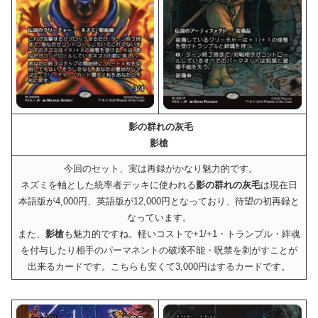
影の群れの灰毛
影槍
今回のセット、実は再録がかなり魅力的です。
ネズミを軸とした統率者デッキに使われる
影の群れの灰毛
は現在日
本語版が4,000円、英語版が12,000円となっており、待望の初再録と
なっています。
また、
影槍
も魅力的ですね。軽いコストで+1/+1・トランプル・絆魂
を付与したり相手のパーマネントの破壊不能・呪禁を剥がすことが
出来るカードです。こちらも安くて3,000円はするカードです。