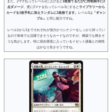
また、2マナ払ってレベル2に上げると
1枚捨てるたびに対戦相手に2
点ダメージ
、更に2マナを払ってレベル3にすると
ライブラリーから
カードを1枚手札に加えランダムに1枚捨てます。
レベル3は
「ギャン
ブル」
と同じ能力ですね。
レベル1から3までそれぞれが強力かつシナジーをしっかり持ってい
るので単体でも活躍できそうなカードなのですが、構築でも輝きそ
うな気がします。特に現在環境に入っているイゼット講義との相性
はかなり良さそうですね。