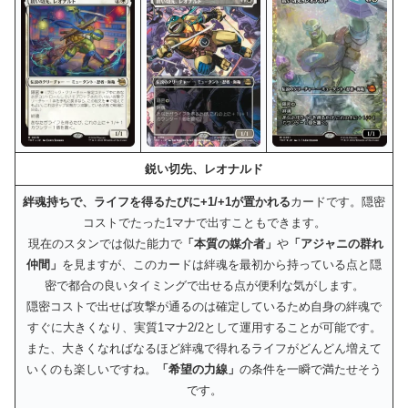
鋭い切先、レオナルド
絆魂持ちで、ライフを得るたびに+1/+1が置かれる
カードです。隠密
コストでたった1マナで出すこともできます。
現在のスタンでは似た能力で
「本質の媒介者」
や
「アジャニの群れ
仲間」
を見ますが、このカードは絆魂を最初から持っている点と隠
密で都合の良いタイミングで出せる点が便利な気がします。
隠密コストで出せば攻撃が通るのは確定しているため自身の絆魂で
すぐに大きくなり、実質1マナ2/2として運用することが可能です。
また、大きくなればなるほど絆魂で得れるライフがどんどん増えて
いくのも楽しいですね。
「希望の力線」
の条件を一瞬で満たせそう
です。