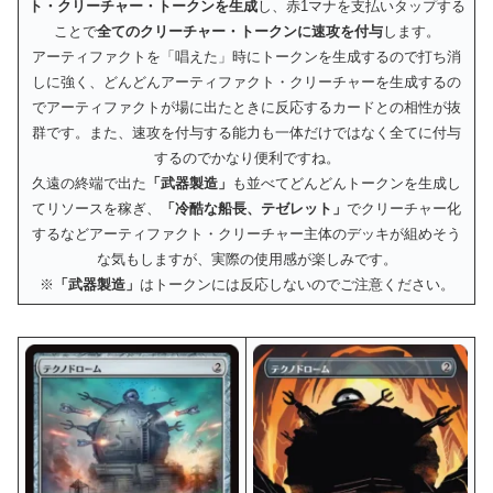
ト・クリーチャー・トークンを生成
し、赤1マナを支払いタップする
ことで
全てのクリーチャー・トークンに速攻を付与
します。
アーティファクトを「唱えた」時にトークンを生成するので打ち消
しに強く、どんどんアーティファクト・クリーチャーを生成するの
でアーティファクトが場に出たときに反応するカードとの相性が抜
群です。また、速攻を付与する能力も一体だけではなく全てに付与
するのでかなり便利ですね。
久遠の終端で出た
「武器製造」
も並べてどんどんトークンを生成し
てリソースを稼ぎ、
「冷酷な船長、テゼレット」
でクリーチャー化
するなどアーティファクト・クリーチャー主体のデッキが組めそう
な気もしますが、実際の使用感が楽しみです。
※
「武器製造」
はトークンには反応しないのでご注意ください。