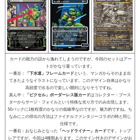
カードの能力の話から逸れてしまうのですが、今回のセットはアー
トがかなり凝っています。
一番左：
「下水道」フレームカード
という、マンガからそのまま出
てきたようなイラストになっています。このデザイン自体はかなり
高頻度で出るので楽しい開封になりそうですね。
真ん中：
「ピクセル」ボーダーレス版カード
はコレクター・ブース
ターからサージ・フォイルという特殊な光り方でのみ出現します。
50パックに1枚程度のかなりの低確率なのですが、魅力的ですね。ち
なみにこの排出の方法はファイナルファンタジーコラボの時と同じ
仕様です。
一番右：おなじみとなった
「ヘッドライナー」カード
です。トップ
レアですが、今回は4種類あります。このサイン付きのデザインがお