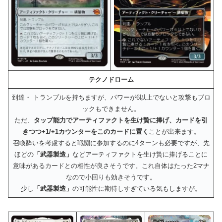
テクノドローム
到達・ トランプルを持ちますが、パワーが6以上でないと攻撃もブロ
ックもできません。
ただ、
タップ能力でアーティファクトを生け贄に捧げ、カードを引
きつつ+1/+1カウンターをこのカードに置く
ことが出来ます。
召喚酔いを考慮すると戦闘に参加するのに4ターンも必要ですが、先
ほどの
「武器製造」
などアーティファクトを生け贄に捧げることに
意味があるカードとの相性が良さそうです。これ自体はたった2マナ
なので小回りも効きそうです。
少し
「武器製造」
の可能性に期待しすぎている気もしますが。